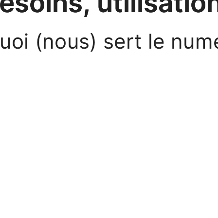
esoins, utilisatio
uoi (nous) sert le num