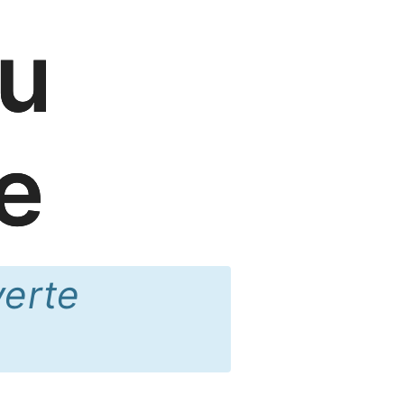
du
e
verte