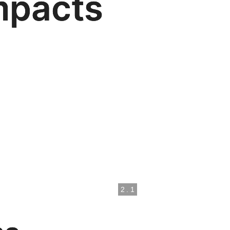
mpacts
2
.
1