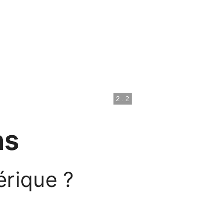
2
.
2
ns
érique ?